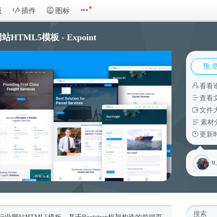
板
插件
图标
ML5模板 - Expoint
预 
看看
查看
文件大
素材
更新时
u