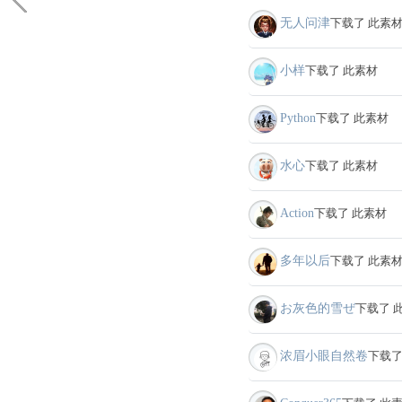
无人问津
下载了 此素
小样
下载了 此素材
Python
下载了 此素材
水心
下载了 此素材
Action
下载了 此素材
多年以后
下载了 此素
お灰色的雪ぜ
下载了 
浓眉小眼自然卷
下载了