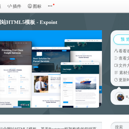
板
插件
图标
ML5模板 - Expoint
预 
看看
查看
文件大
素材
更新时
u