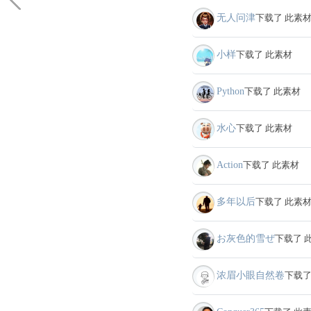
无人问津
下载了 此素
小样
下载了 此素材
Python
下载了 此素材
水心
下载了 此素材
Action
下载了 此素材
多年以后
下载了 此素
お灰色的雪ぜ
下载了 
浓眉小眼自然卷
下载了